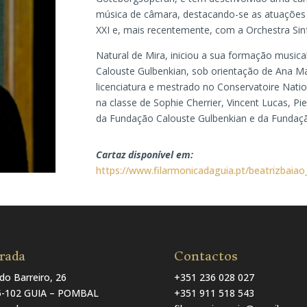
música de câmara, destacando-se as atuações 
XXI e, mais recentemente, com a Orchestra Sin
Natural de Mira, iniciou a sua formação musica
Calouste Gulbenkian, sob orientação de Ana Mar
licenciatura e mestrado no Conservatoire Natio
na classe de Sophie Cherrier, Vincent Lucas, Pi
da Fundação Calouste Gulbenkian e da Fundaçã
Cartaz disponível em:
https://www.filarmonicadaguia.pt/beatrizbaiao_p
rada
Contactos
do Barreiro, 26
+351 236 028 027
5-102 GUIA – POMBAL
+351 911 518 543