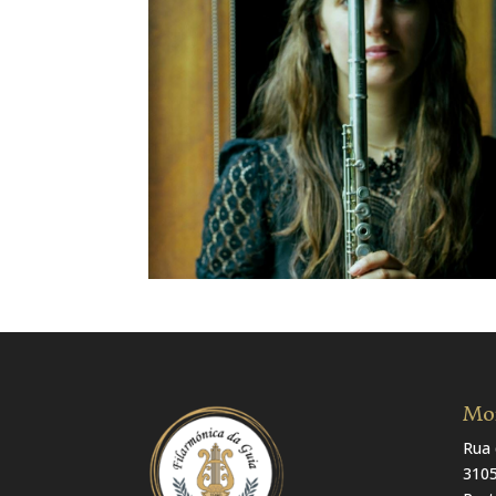
Mo
Rua 
310