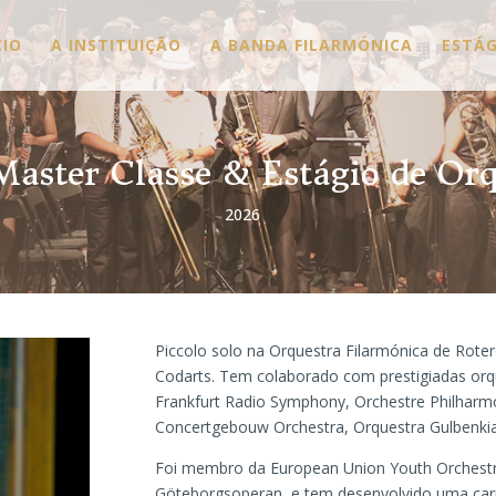
CIO
A INSTITUIÇÃO
A BANDA FILARMÓNICA
ESTÁG
Master Classe & Estágio de Or
2026
Piccolo solo na Orquestra Filarmónica de Rote
Codarts. Tem colaborado com prestigiadas orq
Frankfurt Radio Symphony, Orchestre Philharm
Concertgebouw Orchestra, Orquestra Gulbenkian
Foi membro da European Union Youth Orchestr
Göteborgsoperan, e tem desenvolvido uma carre