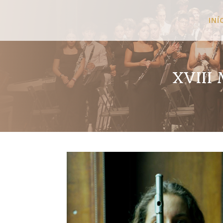
INÍ
XVIII 