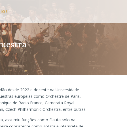
IOS
questra
rdão desde 2022 e docente na Universidade
uestras europeias como Orchestre de Paris,
onique de Radio France, Camerata Royal
, Czech Philharmonic Orchestra, entre outras.
a, assumiu funções como Flauta solo na
ira consistente como solista e intérprete de