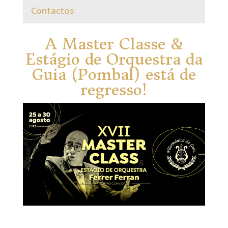
Contactos
A Master Classe &
Estágio de Orquestra da
Guia (Pombal) está de
regresso!