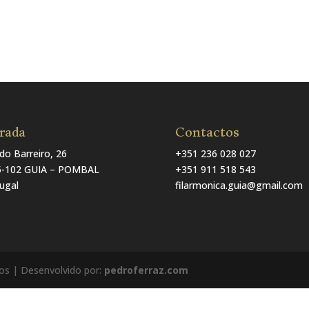
rada
Contactos
do Barreiro, 26
+351 236 028 027
5-102 GUIA – POMBAL
+351 911 518 543
ugal
filarmonica.guia@gmail.com
dos | Desenvolvido por:
pedroferraz.com