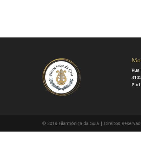
Mo
Rua 
310
Port
© 2019 Filarmónica da Guia | Direitos Reserva